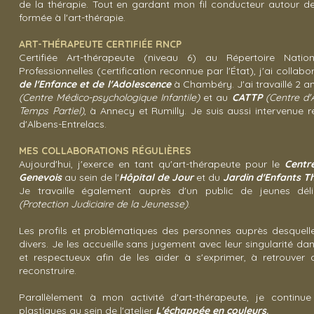
de la thérapie. Tout en gardant mon fil conducteur autour de 
formée à l'art-thérapie.
ART-THÉRAPEUTE CERTIFIÉE RNCP
Certifiée Art-thérapeute (niveau 6) au Répertoire Nation
Professionnelles (certification reconnue par l'État), j'ai collab
de l'Enfance et de l'Adolescence
à Chambéry. J'ai travaillé 2 a
(Centre Médico-psychologique Infantile)
et au
CATTP
(Centre d'
Temps Partiel)
, à Annecy et Rumilly. Je suis aussi intervenue r
d'Albens-Entrelacs.
MES COLLABORATIONS RÉGULIÈRES
Aujourd'hui, j'exerce en tant qu'art-thérapeute pour le
Centr
Genevois
au sein de l'
Hôpital de Jour
et du
Jardin d'Enfants T
Je travaille également auprès d'un public de jeunes dé
(Protection Judiciaire de la Jeunesse)
.
Les profils et problématiques des personnes auprès desquelles
divers. Je les accueille sans jugement avec leur singularité dan
et respectueux afin de les aider à s'exprimer, à retrouver
reconstruire.
Parallèlement à mon activité d'art-thérapeute, je continue
plastiques au sein de l'atelier
L'échappée en couleurs
.