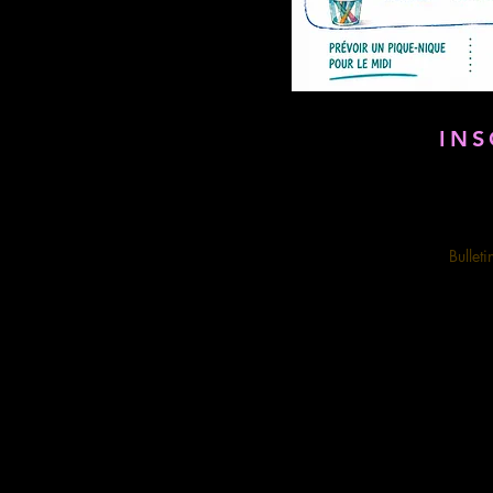
INS
Bullet